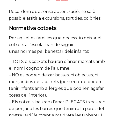
Recordem que sense autorització, no serà
possible assitir a excursions, sortides, colònies…
Normativa cotxets
Per aquelles famílies que necessitin deixar el
cotxets
a l’escola, han de seguir
unes normes pel benestar dels infants:
– TOTS els
cotxets
hauran d’anar marcats amb
el nom i cognom de l’alumne.
– NO es podran deixar bosses, ni objectes, ni
menjar dins dels
cotxets
(penseu que podem
tenir infants amb al·lèrgies que podrien agafar
coses de l’interior).
– Els
cotxets
hauran d’anar PLEGATS i s’hauran
de penjar a les barres que tenim a la paret del
nostre jardí (entrant a mà dreta les trobareu).